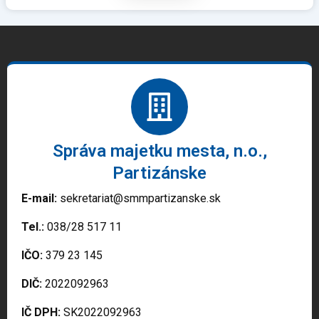
Správa majetku mesta, n.o.,
Partizánske
E-mail:
sekretariat@smmpartizanske.sk
Tel.:
038/28 517 11
IČO:
379 23 145
DIČ:
2022092963
IČ DPH:
SK2022092963