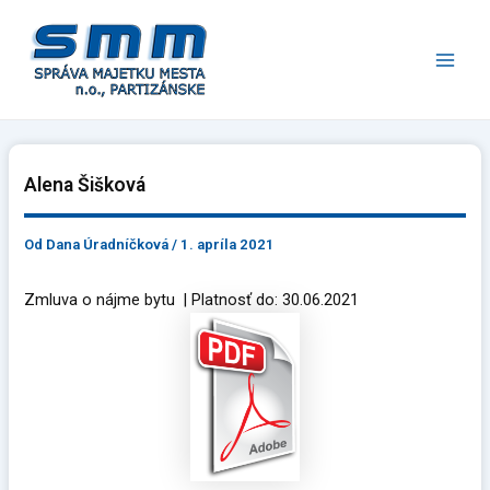
Preskočiť
Main
na
Men
obsah
Alena Šišková
Od
Dana Úradníčková
/
1. apríla 2021
Zmluva o nájme bytu | Platnosť do: 30.06.2021