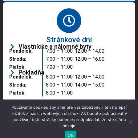
Stránkové dni
Vlastnícke a nájomné byty
Pondelok:
7.00 – 11.00, 12.00 – 14.00
Streda:
7.00 – 11.00, 12.00 – 16.00
Piatok:
7.00 – 11.00
Pokladňa
Pondelok:
8.00 – 11.00, 12.00 – 14.00
Streda:
8.00 – 11.00, 14.00 – 15.00
Piatok:
8.00 – 11.00
Používame cookies aby sme pre vás zabezpečili ten najlepší
zážitok z našich webových stránok. Ak budete pokračovať v
používaní tejto stránky budeme predpokladať, že ste s ňou
spokojní.
Copyright © 2025 Správa majetku mesta, n.o.,
Partizánske
Ok