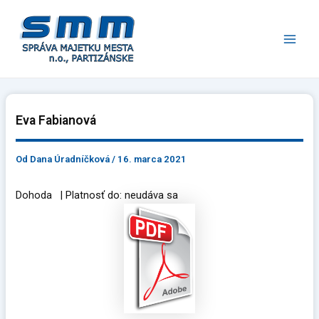
Preskočiť
Main
na
Men
obsah
Eva Fabianová
Od
Dana Úradníčková
/
16. marca 2021
Dohoda | Platnosť do: neudáva sa