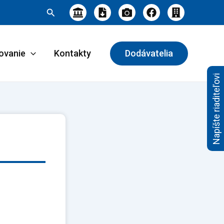
Hľadať
ovanie
Kontakty
Dodávatelia
Napíšte riaditeľovi