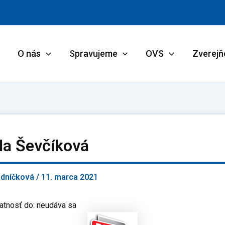
O nás
Spravujeme
OVS
Zverejň
la Ševčíková
adníčková
/
11. marca 2021
atnosť do: neudáva sa