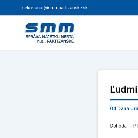
Preskočiť
sekretariat@smmpartizanske.sk
na
obsah
Ľudmi
Od
Dana Úr
Dohoda | Pl