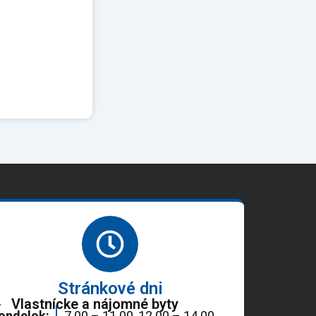
Stránkové dni
Vlastnícke a nájomné byty
ondelok:
7.00 – 11.00, 12.00 – 14.00