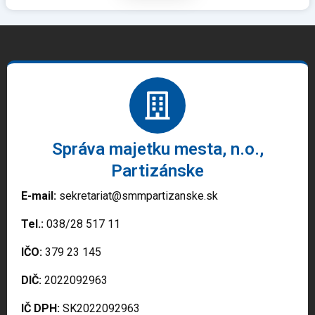
Správa majetku mesta, n.o.,
Partizánske
E-mail:
sekretariat@smmpartizanske.sk
Tel.:
038/28 517 11
IČO:
379 23 145
DIČ:
2022092963
IČ DPH:
SK2022092963