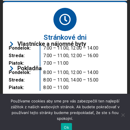
Stránkové dni
Vlastnícke a nájomné byty
Pondelok:
7.00 – 11.00, 12.00 – 14.00
Streda:
7.00 – 11.00, 12.00 – 16.00
Piatok:
7.00 – 11.00
Pokladňa
Pondelok:
8.00 – 11.00, 12.00 – 14.00
Streda:
8.00 – 11.00, 14.00 – 15.00
Piatok:
8.00 – 11.00
Používame cookies aby sme pre vás zabezpečili ten najlepší
zážitok z našich webových stránok. Ak budete pokračovať v
používaní tejto stránky budeme predpokladať, že ste s ňou
spokojní.
Copyright © 2025 Správa majetku mesta, n.o.,
Partizánske
Ok