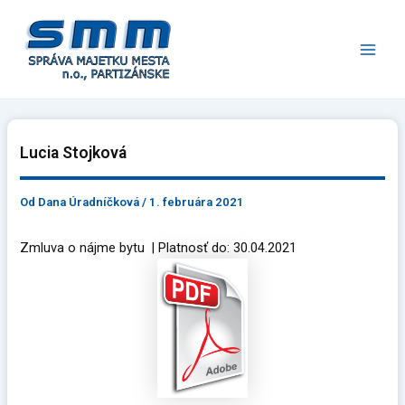
Preskočiť
Main
na
Men
obsah
Lucia Stojková
Od
Dana Úradníčková
/
1. februára 2021
Zmluva o nájme bytu | Platnosť do: 30.04.2021