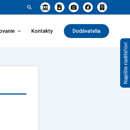
Hľadať
ovanie
Kontakty
Dodávatelia
Napíšte riaditeľovi
.