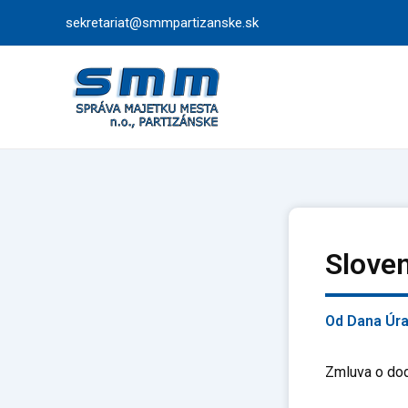
Preskočiť
sekretariat@smmpartizanske.sk
na
obsah
Sloven
Od
Dana Úr
Zmluva o dod