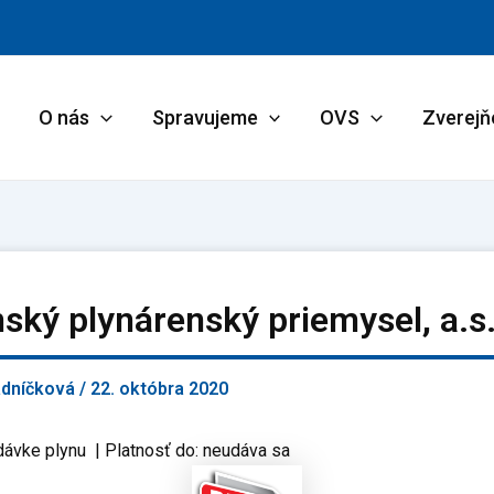
O nás
Spravujeme
OVS
Zverejň
ský plynárenský priemysel, a.s
adníčková
/
22. októbra 2020
ávke plynu | Platnosť do: neudáva sa