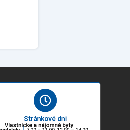
Stránkové dni
Vlastnícke a nájomné byty
ondelok:
7.00 – 11.00, 12.00 – 14.00