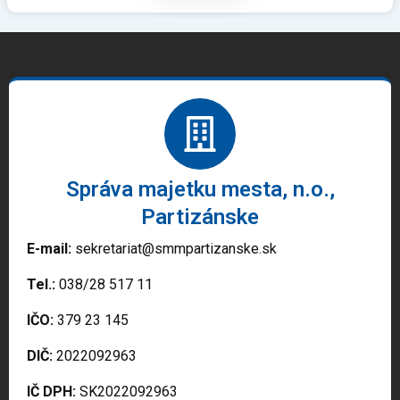
Správa majetku mesta, n.o.,
Partizánske
E-mail:
sekretariat@smmpartizanske.sk
Tel.:
038/28 517 11
IČO:
379 23 145
DIČ:
2022092963
IČ DPH:
SK2022092963