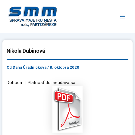
Preskočiť
Main
na
Men
obsah
Nikola Dubinová
Od
Dana Úradníčková
/
8. októbra 2020
Dohoda | Platnosť do: neudáva sa