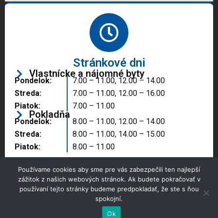
Stránkové dni
Vlastnícke a nájomné byty
Pondelok:
7.00 – 11.00, 12.00 – 14.00
Streda:
7.00 – 11.00, 12.00 – 16.00
Piatok:
7.00 – 11.00
Pokladňa
Pondelok:
8.00 – 11.00, 12.00 – 14.00
Streda:
8.00 – 11.00, 14.00 – 15.00
Piatok:
8.00 – 11.00
Používame cookies aby sme pre vás zabezpečili ten najlepší
zážitok z našich webových stránok. Ak budete pokračovať v
používaní tejto stránky budeme predpokladať, že ste s ňou
spokojní.
Copyright © 2025 Správa majetku mesta, n.o.,
Partizánske
Ok