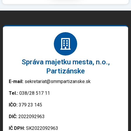
Správa majetku mesta, n.o.,
Partizánske
E-mail:
sekretariat@smmpartizanske.sk
Tel.:
038/28 517 11
IČO:
379 23 145
DIČ:
2022092963
IČ DPH:
SK2022092963