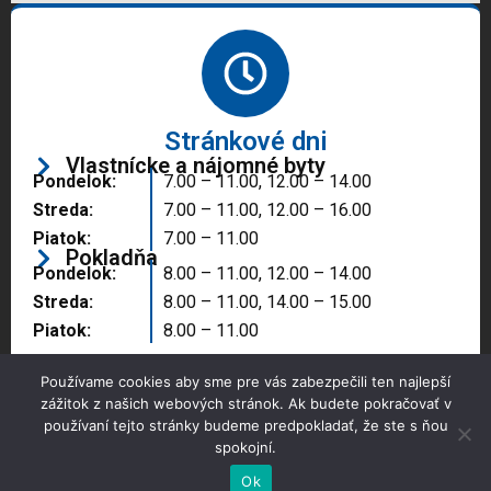
Stránkové dni
Vlastnícke a nájomné byty
Pondelok:
7.00 – 11.00, 12.00 – 14.00
Streda:
7.00 – 11.00, 12.00 – 16.00
Piatok:
7.00 – 11.00
Pokladňa
Pondelok:
8.00 – 11.00, 12.00 – 14.00
Streda:
8.00 – 11.00, 14.00 – 15.00
Piatok:
8.00 – 11.00
Používame cookies aby sme pre vás zabezpečili ten najlepší
zážitok z našich webových stránok. Ak budete pokračovať v
používaní tejto stránky budeme predpokladať, že ste s ňou
spokojní.
Copyright © 2025 Správa majetku mesta, n.o.,
Partizánske
Ok