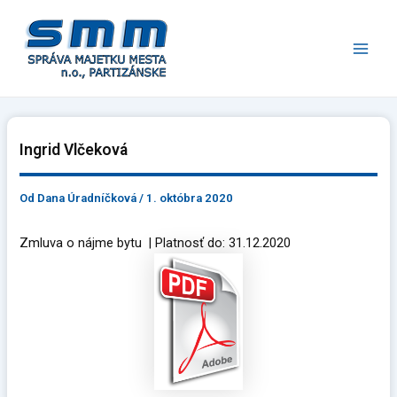
Preskočiť
Main
na
Men
obsah
Ingrid Vlčeková
Od
Dana Úradníčková
/
1. októbra 2020
Zmluva o nájme bytu | Platnosť do: 31.12.2020