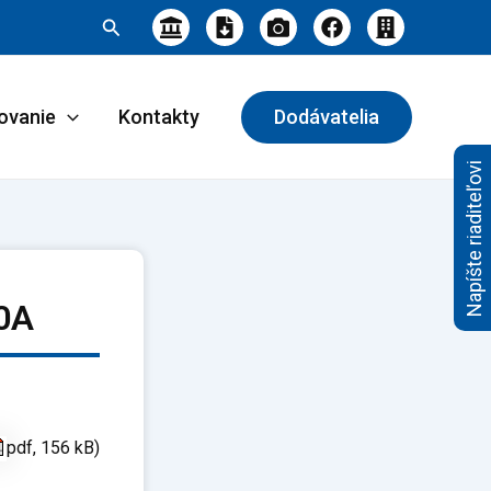
Hľadať
ovanie
Kontakty
Dodávatelia
Napíšte riaditeľovi
20A
pdf, 156 kB)