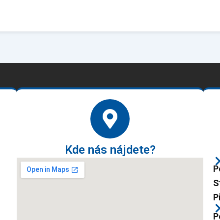
Kde nás nájdete?
P
S
P
P