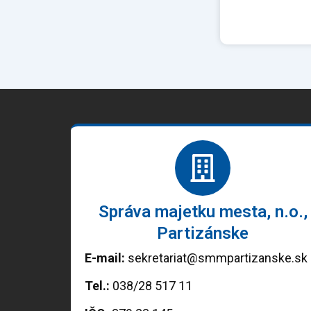
Správa majetku mesta, n.o.,
Partizánske
E-mail:
sekretariat@smmpartizanske.sk
Tel.:
038/28 517 11