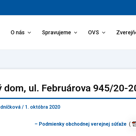
O nás
Spravujeme
OVS
Zverejň
ý dom, ul. Februárova 945/20-
adníčková
/
1. októbra 2020
– Podmienky obchodnej verejnej súťaže
(