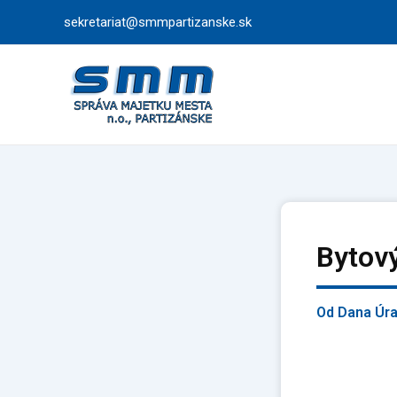
Preskočiť
sekretariat@smmpartizanske.sk
na
obsah
Bytov
Od
Dana Úr