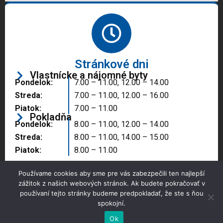
Stránkové dni
Vlastnícke a nájomné byty
Pondelok:
7.00 – 11.00, 12.00 – 14.00
Streda:
7.00 – 11.00, 12.00 – 16.00
Piatok:
7.00 – 11.00
Pokladňa
Pondelok:
8.00 – 11.00, 12.00 – 14.00
Streda:
8.00 – 11.00, 14.00 – 15.00
Piatok:
8.00 – 11.00
Používame cookies aby sme pre vás zabezpečili ten najlepší
zážitok z našich webových stránok. Ak budete pokračovať v
používaní tejto stránky budeme predpokladať, že ste s ňou
spokojní.
Copyright © 2025 Správa majetku mesta, n.o.,
Partizánske
Ok