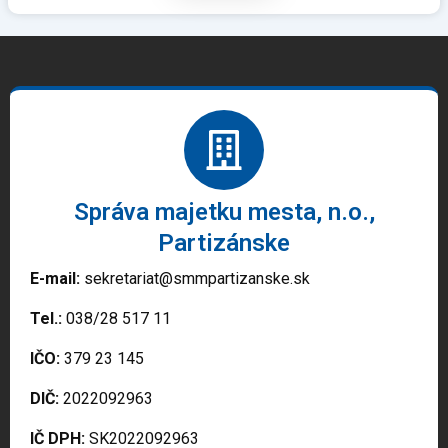
Správa majetku mesta, n.o.,
Partizánske
E-mail:
sekretariat@smmpartizanske.sk
Tel.:
038/28 517 11
IČO:
379 23 145
DIČ:
2022092963
IČ DPH:
SK2022092963