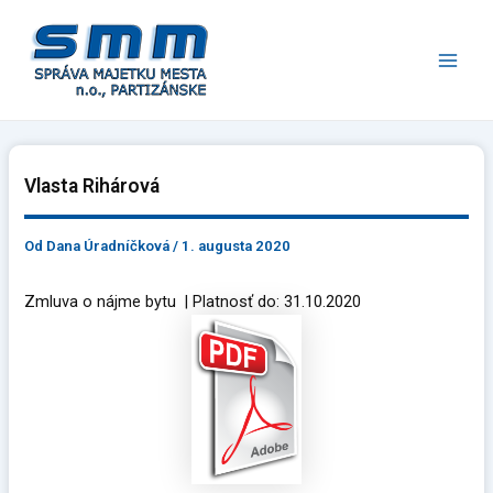
Preskočiť
Main
na
Men
obsah
Vlasta Rihárová
Od
Dana Úradníčková
/
1. augusta 2020
Zmluva o nájme bytu | Platnosť do: 31.10.2020