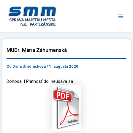
Preskočiť
Main
na
Men
obsah
MUDr. Mária Záhumenská
Od
Dana Úradníčková
/
1. augusta 2020
Dohoda | Platnosť do: neudáva sa