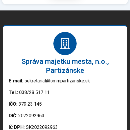
Správa majetku mesta, n.o.,
Partizánske
E-mail:
sekretariat@smmpartizanske.sk
Tel.:
038/28 517 11
IČO:
379 23 145
DIČ:
2022092963
IČ DPH:
SK2022092963