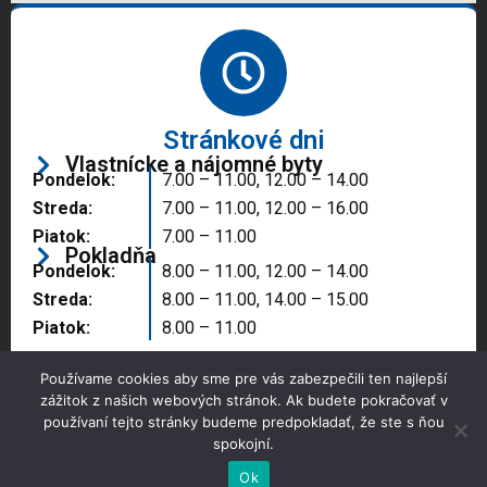
Stránkové dni
Vlastnícke a nájomné byty
Pondelok:
7.00 – 11.00, 12.00 – 14.00
Streda:
7.00 – 11.00, 12.00 – 16.00
Piatok:
7.00 – 11.00
Pokladňa
Pondelok:
8.00 – 11.00, 12.00 – 14.00
Streda:
8.00 – 11.00, 14.00 – 15.00
Piatok:
8.00 – 11.00
Používame cookies aby sme pre vás zabezpečili ten najlepší
zážitok z našich webových stránok. Ak budete pokračovať v
používaní tejto stránky budeme predpokladať, že ste s ňou
spokojní.
Copyright © 2025 Správa majetku mesta, n.o.,
Partizánske
Ok