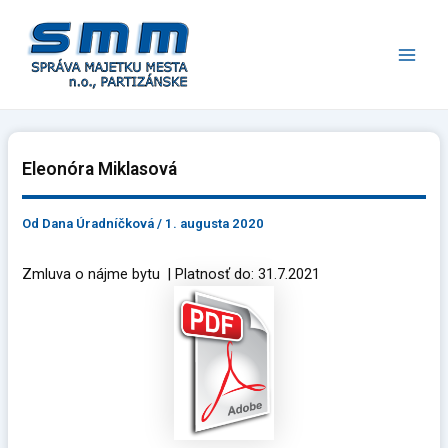
Preskočiť
Main
na
Men
obsah
Eleonóra Miklasová
Od
Dana Úradníčková
/
1. augusta 2020
Zmluva o nájme bytu | Platnosť do: 31.7.2021