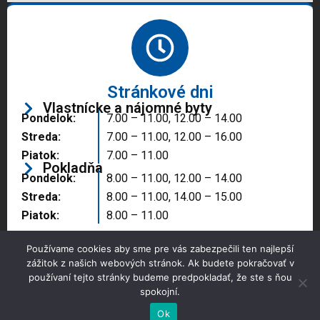
Stránkové dni
Vlastnícke a nájomné byty
Pondelok:
7.00 – 11.00, 12.00 – 14.00
Streda:
7.00 – 11.00, 12.00 – 16.00
Piatok:
7.00 – 11.00
Pokladňa
Pondelok:
8.00 – 11.00, 12.00 – 14.00
Streda:
8.00 – 11.00, 14.00 – 15.00
Piatok:
8.00 – 11.00
Používame cookies aby sme pre vás zabezpečili ten najlepší
zážitok z našich webových stránok. Ak budete pokračovať v
používaní tejto stránky budeme predpokladať, že ste s ňou
spokojní.
Copyright © 2025 Správa majetku mesta, n.o.,
Partizánske
Ok