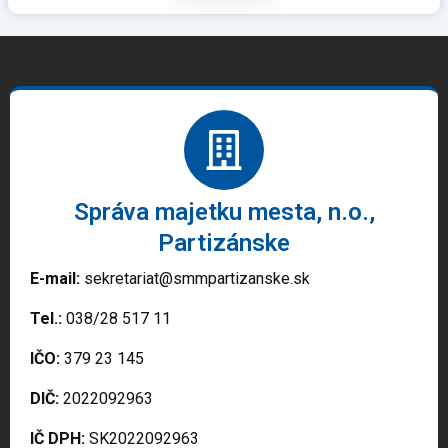
Správa majetku mesta, n.o.,
Partizánske
E-mail:
sekretariat@smmpartizanske.sk
Tel.:
038/28 517 11
IČO:
379 23 145
DIČ:
2022092963
IČ DPH:
SK2022092963