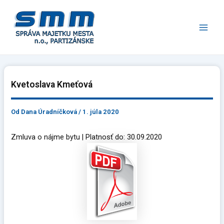
Preskočiť
Main
na
Men
obsah
Kvetoslava Kmeťová
Od
Dana Úradníčková
/
1. júla 2020
Zmluva o nájme bytu | Platnosť do: 30.09.2020