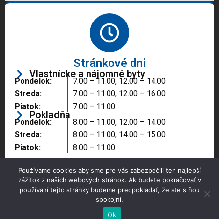
Stránkové dni
Vlastnícke a nájomné byty
Pondelok:
7.00 – 11.00, 12.00 – 14.00
Streda:
7.00 – 11.00, 12.00 – 16.00
Piatok:
7.00 – 11.00
Pokladňa
Pondelok:
8.00 – 11.00, 12.00 – 14.00
Streda:
8.00 – 11.00, 14.00 – 15.00
Piatok:
8.00 – 11.00
Používame cookies aby sme pre vás zabezpečili ten najlepší
zážitok z našich webových stránok. Ak budete pokračovať v
používaní tejto stránky budeme predpokladať, že ste s ňou
spokojní.
Copyright © 2025 Správa majetku mesta, n.o.,
Partizánske
Ok