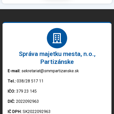
Správa majetku mesta, n.o.,
Partizánske
E-mail:
sekretariat@smmpartizanske.sk
Tel.:
038/28 517 11
IČO:
379 23 145
DIČ:
2022092963
IČ DPH:
SK2022092963