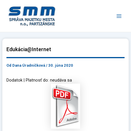
Preskočiť
Main
na
Men
obsah
Edukácia@Internet
Od
Dana Úradníčková
/
30. júna 2020
Dodatok | Platnosť do: neudáva sa