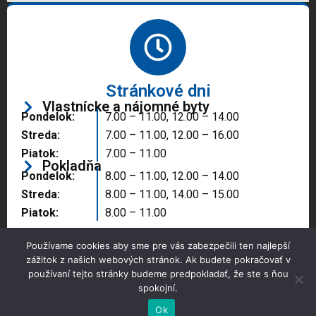
Stránkové dni
Vlastnícke a nájomné byty
Pondelok:
7.00 – 11.00, 12.00 – 14.00
Streda:
7.00 – 11.00, 12.00 – 16.00
Piatok:
7.00 – 11.00
Pokladňa
Pondelok:
8.00 – 11.00, 12.00 – 14.00
Streda:
8.00 – 11.00, 14.00 – 15.00
Piatok:
8.00 – 11.00
Používame cookies aby sme pre vás zabezpečili ten najlepší
zážitok z našich webových stránok. Ak budete pokračovať v
používaní tejto stránky budeme predpokladať, že ste s ňou
spokojní.
Copyright © 2025 Správa majetku mesta, n.o.,
Partizánske
Ok