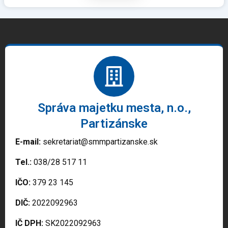
Správa majetku mesta, n.o.,
Partizánske
E-mail:
sekretariat@smmpartizanske.sk
Tel.:
038/28 517 11
IČO:
379 23 145
DIČ:
2022092963
IČ DPH:
SK2022092963