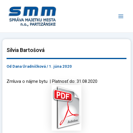
Preskočiť
Main
na
Men
obsah
Silvia Bartošová
Od
Dana Úradníčková
/
1. júna 2020
Zmluva o nájme bytu | Platnosť do: 31.08.2020