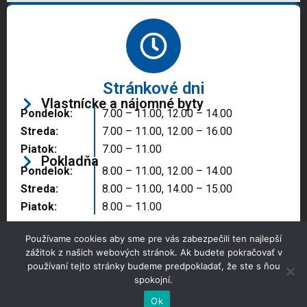
Stránkové dni
Vlastnícke a nájomné byty
Pondelok:
7.00 – 11.00, 12.00 – 14.00
Streda:
7.00 – 11.00, 12.00 – 16.00
Piatok:
7.00 – 11.00
Pokladňa
Pondelok:
8.00 – 11.00, 12.00 – 14.00
Streda:
8.00 – 11.00, 14.00 – 15.00
Piatok:
8.00 – 11.00
Používame cookies aby sme pre vás zabezpečili ten najlepší
zážitok z našich webových stránok. Ak budete pokračovať v
používaní tejto stránky budeme predpokladať, že ste s ňou
spokojní.
Copyright © 2025 Správa majetku mesta, n.o.,
Partizánske
Ok