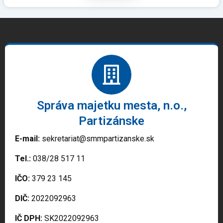
Správa majetku mesta, n.o.,
Partizánske
E-mail:
sekretariat@smmpartizanske.sk
Tel.:
038/28 517 11
IČO:
379 23 145
DIČ:
2022092963
IČ DPH:
SK2022092963