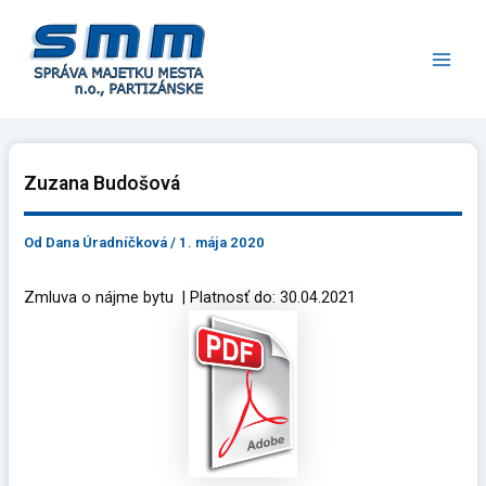
Preskočiť
Main
na
Men
obsah
Zuzana Budošová
Od
Dana Úradníčková
/
1. mája 2020
Zmluva o nájme bytu | Platnosť do: 30.04.2021