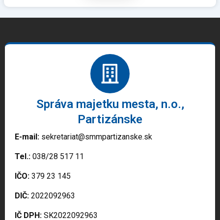
Správa majetku mesta, n.o.,
Partizánske
E-mail:
sekretariat@smmpartizanske.sk
Tel.:
038/28 517 11
IČO:
379 23 145
DIČ:
2022092963
IČ DPH:
SK2022092963