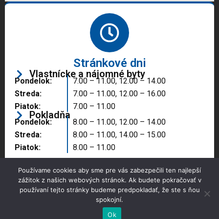
Stránkové dni
Vlastnícke a nájomné byty
Pondelok:
7.00 – 11.00, 12.00 – 14.00
Streda:
7.00 – 11.00, 12.00 – 16.00
Piatok:
7.00 – 11.00
Pokladňa
Pondelok:
8.00 – 11.00, 12.00 – 14.00
Streda:
8.00 – 11.00, 14.00 – 15.00
Piatok:
8.00 – 11.00
Používame cookies aby sme pre vás zabezpečili ten najlepší
zážitok z našich webových stránok. Ak budete pokračovať v
používaní tejto stránky budeme predpokladať, že ste s ňou
spokojní.
Copyright © 2025 Správa majetku mesta, n.o.,
Partizánske
Ok