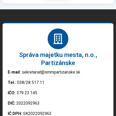
Správa majetku mesta, n.o.,
Partizánske
E-mail:
sekretariat@smmpartizanske.sk
Tel.:
038/28 517 11
IČO:
379 23 145
DIČ:
2022092963
IČ DPH:
SK2022092963