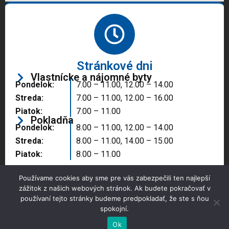
Stránkové dni
Vlastnícke a nájomné byty
Pondelok:
7.00 – 11.00, 12.00 – 14.00
Streda:
7.00 – 11.00, 12.00 – 16.00
Piatok:
7.00 – 11.00
Pokladňa
Pondelok:
8.00 – 11.00, 12.00 – 14.00
Streda:
8.00 – 11.00, 14.00 – 15.00
Piatok:
8.00 – 11.00
Používame cookies aby sme pre vás zabezpečili ten najlepší
zážitok z našich webových stránok. Ak budete pokračovať v
používaní tejto stránky budeme predpokladať, že ste s ňou
spokojní.
Copyright © 2025 Správa majetku mesta, n.o.,
Partizánske
Ok