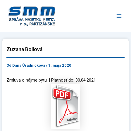
Preskočiť
Main
na
Men
obsah
Zuzana Bollová
Od
Dana Úradníčková
/
1. mája 2020
Zmluva o nájme bytu | Platnosť do: 30.04.2021