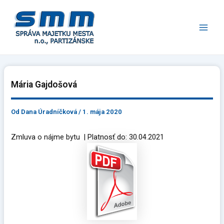
Preskočiť
Main
na
Men
obsah
Mária Gajdošová
Od
Dana Úradníčková
/
1. mája 2020
Zmluva o nájme bytu | Platnosť do: 30.04.2021