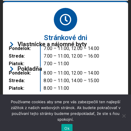
Stránkové dni
Vlastnícke a nájomné byty
Pondelok:
7.00 – 11.00, 12.00 – 14.00
Streda:
7.00 – 11.00, 12.00 – 16.00
Piatok:
7.00 – 11.00
Pokladňa
Pondelok:
8.00 – 11.00, 12.00 – 14.00
Streda:
8.00 – 11.00, 14.00 – 15.00
Piatok:
8.00 – 11.00
Používame cookies aby sme pre vás zabezpečili ten najlepší
zážitok z našich webových stránok. Ak budete pokračovať v
používaní tejto stránky budeme predpokladať, že ste s ňou
spokojní.
Copyright © 2025 Správa majetku mesta, n.o.,
Partizánske
Ok