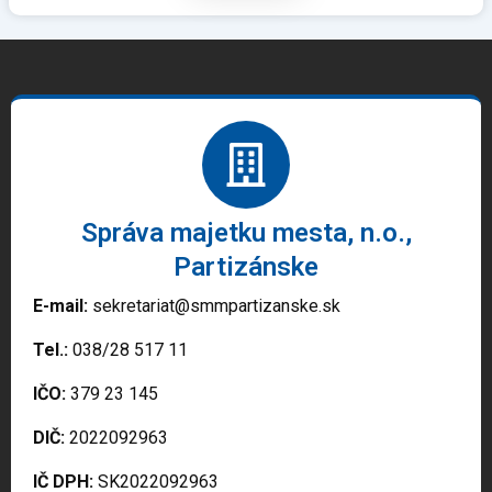
Správa majetku mesta, n.o.,
Partizánske
E-mail:
sekretariat@smmpartizanske.sk
Tel.:
038/28 517 11
IČO:
379 23 145
DIČ:
2022092963
IČ DPH:
SK2022092963