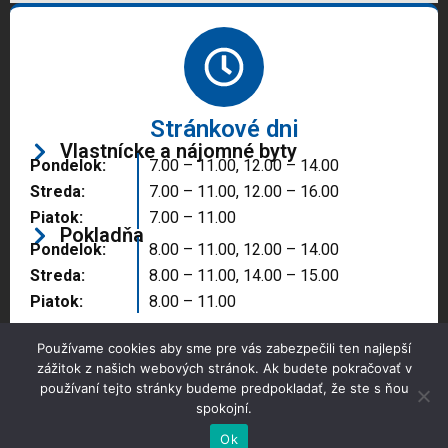
Stránkové dni
Vlastnícke a nájomné byty
Pondelok:
7.00 – 11.00, 12.00 – 14.00
Streda:
7.00 – 11.00, 12.00 – 16.00
Piatok:
7.00 – 11.00
Pokladňa
Pondelok:
8.00 – 11.00, 12.00 – 14.00
Streda:
8.00 – 11.00, 14.00 – 15.00
Piatok:
8.00 – 11.00
Používame cookies aby sme pre vás zabezpečili ten najlepší
zážitok z našich webových stránok. Ak budete pokračovať v
používaní tejto stránky budeme predpokladať, že ste s ňou
spokojní.
Copyright © 2025 Správa majetku mesta, n.o.,
Partizánske
Ok