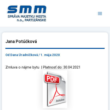
Preskočiť
Main
na
Men
obsah
Jana Potúčková
Od
Dana Úradníčková
/
1. mája 2020
Zmluva o nájme bytu | Platnosť do: 30.04.2021