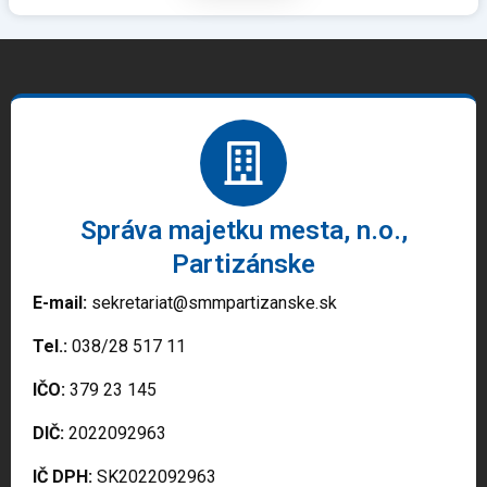
Správa majetku mesta, n.o.,
Partizánske
E-mail:
sekretariat@smmpartizanske.sk
Tel.:
038/28 517 11
IČO:
379 23 145
DIČ:
2022092963
IČ DPH:
SK2022092963