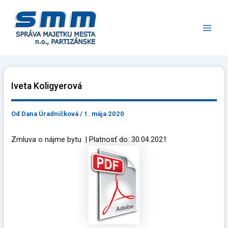
Preskočiť
Main
na
Men
obsah
Iveta Koligyerová
Od
Dana Úradníčková
/
1. mája 2020
Zmluva o nájme bytu | Platnosť do: 30.04.2021