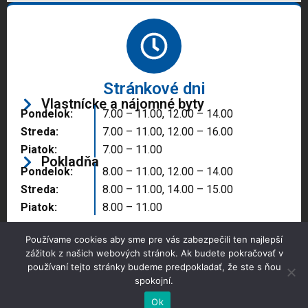
Stránkové dni
Vlastnícke a nájomné byty
Pondelok:
7.00 – 11.00, 12.00 – 14.00
Streda:
7.00 – 11.00, 12.00 – 16.00
Piatok:
7.00 – 11.00
Pokladňa
Pondelok:
8.00 – 11.00, 12.00 – 14.00
Streda:
8.00 – 11.00, 14.00 – 15.00
Piatok:
8.00 – 11.00
Používame cookies aby sme pre vás zabezpečili ten najlepší
zážitok z našich webových stránok. Ak budete pokračovať v
používaní tejto stránky budeme predpokladať, že ste s ňou
spokojní.
Copyright © 2025 Správa majetku mesta, n.o.,
Partizánske
Ok