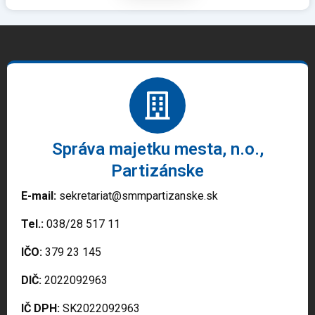
Správa majetku mesta, n.o.,
Partizánske
E-mail:
sekretariat@smmpartizanske.sk
Tel.:
038/28 517 11
IČO:
379 23 145
DIČ:
2022092963
IČ DPH:
SK2022092963