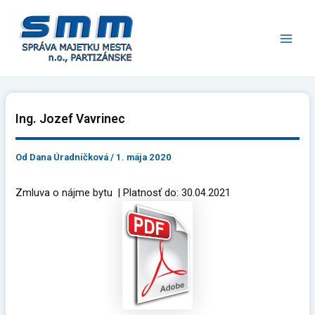
Preskočiť
Main
na
Men
obsah
Ing. Jozef Vavrinec
Od
Dana Úradníčková
/
1. mája 2020
Zmluva o nájme bytu | Platnosť do: 30.04.2021