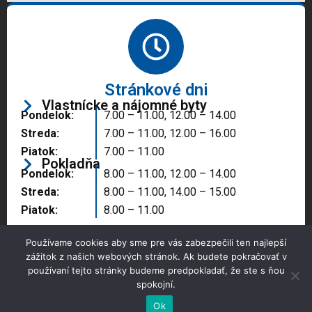
Stránkové dni
Vlastnícke a nájomné byty
Pondelok:
7.00 – 11.00, 12.00 – 14.00
Streda:
7.00 – 11.00, 12.00 – 16.00
Piatok:
7.00 – 11.00
Pokladňa
Pondelok:
8.00 – 11.00, 12.00 – 14.00
Streda:
8.00 – 11.00, 14.00 – 15.00
Piatok:
8.00 – 11.00
Používame cookies aby sme pre vás zabezpečili ten najlepší
zážitok z našich webových stránok. Ak budete pokračovať v
používaní tejto stránky budeme predpokladať, že ste s ňou
spokojní.
Copyright © 2025 Správa majetku mesta, n.o.,
Partizánske
Ok