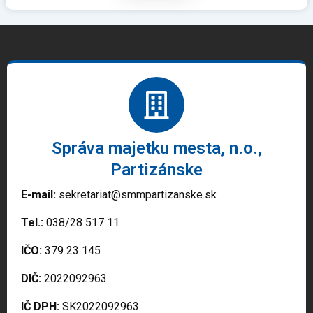
Správa majetku mesta, n.o.,
Partizánske
E-mail:
sekretariat@smmpartizanske.sk
Tel.:
038/28 517 11
IČO:
379 23 145
DIČ:
2022092963
IČ DPH:
SK2022092963