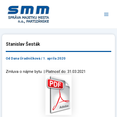
Preskočiť
Main
na
Men
obsah
Stanislav Šesták
Od
Dana Úradníčková
/
1. apríla 2020
Zmluva o nájme bytu | Platnosť do: 31.03.2021