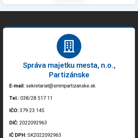
Správa majetku mesta, n.o.,
Partizánske
E-mail:
sekretariat@smmpartizanske.sk
Tel.:
038/28 517 11
IČO:
379 23 145
DIČ:
2022092963
IČ DPH:
SK2022092963