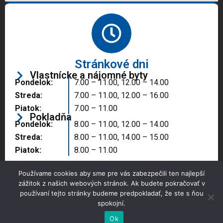
Stránkové dni
Vlastnícke a nájomné byty
Pondelok:
7.00 – 11.00, 12.00 – 14.00
Streda:
7.00 – 11.00, 12.00 – 16.00
Piatok:
7.00 – 11.00
Pokladňa
Pondelok:
8.00 – 11.00, 12.00 – 14.00
Streda:
8.00 – 11.00, 14.00 – 15.00
Piatok:
8.00 – 11.00
Používame cookies aby sme pre vás zabezpečili ten najlepší
zážitok z našich webových stránok. Ak budete pokračovať v
používaní tejto stránky budeme predpokladať, že ste s ňou
spokojní.
Copyright © 2025 Správa majetku mesta, n.o.,
Partizánske
Ok