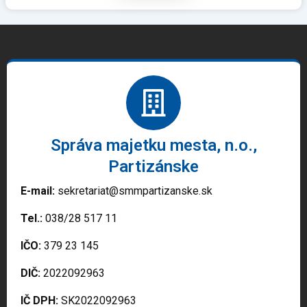
Správa majetku mesta, n.o.,
Partizánske
E-mail:
sekretariat@smmpartizanske.sk
Tel.:
038/28 517 11
IČO:
379 23 145
DIČ:
2022092963
IČ DPH:
SK2022092963