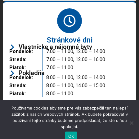
Stránkové dni
Vlastnícke a nájomné byty
Pondelok:
7.00 – 11.00, 12.00 – 14.00
Streda:
7.00 – 11.00, 12.00 – 16.00
Piatok:
7.00 – 11.00
Pokladňa
Pondelok:
8.00 – 11.00, 12.00 – 14.00
Streda:
8.00 – 11.00, 14.00 – 15.00
Piatok:
8.00 – 11.00
Používame cookies aby sme pre vás zabezpečili ten najlepší
zážitok z našich webových stránok. Ak budete pokračovať v
používaní tejto stránky budeme predpokladať, že ste s ňou
spokojní.
Copyright © 2025 Správa majetku mesta, n.o.,
Partizánske
Ok