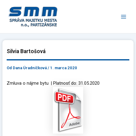
Preskočiť
Main
na
Men
obsah
Silvia Bartošová
Od
Dana Úradníčková
/
1. marca 2020
Zmluva o nájme bytu | Platnosť do: 31.05.2020