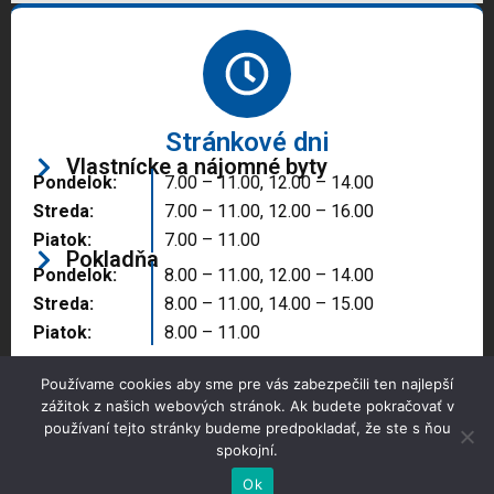
Stránkové dni
Vlastnícke a nájomné byty
Pondelok:
7.00 – 11.00, 12.00 – 14.00
Streda:
7.00 – 11.00, 12.00 – 16.00
Piatok:
7.00 – 11.00
Pokladňa
Pondelok:
8.00 – 11.00, 12.00 – 14.00
Streda:
8.00 – 11.00, 14.00 – 15.00
Piatok:
8.00 – 11.00
Používame cookies aby sme pre vás zabezpečili ten najlepší
zážitok z našich webových stránok. Ak budete pokračovať v
používaní tejto stránky budeme predpokladať, že ste s ňou
spokojní.
Copyright © 2025 Správa majetku mesta, n.o.,
Partizánske
Ok