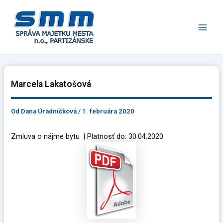
Preskočiť
Main
na
Men
obsah
Marcela Lakatošová
Od
Dana Úradníčková
/
1. februára 2020
Zmluva o nájme bytu | Platnosť do: 30.04.2020