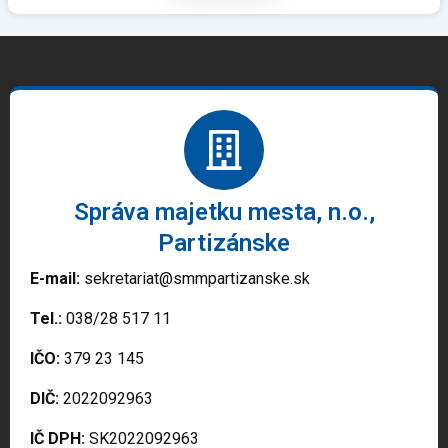
Správa majetku mesta, n.o.,
Partizánske
E-mail:
sekretariat@smmpartizanske.sk
Tel.:
038/28 517 11
IČO:
379 23 145
DIČ:
2022092963
IČ DPH:
SK2022092963