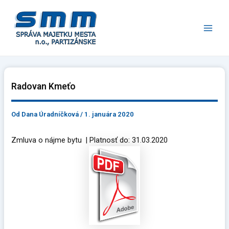
Preskočiť
Main
na
Men
obsah
Radovan Kmeťo
Od
Dana Úradníčková
/
1. januára 2020
Zmluva o nájme bytu | Platnosť do: 31.03.2020