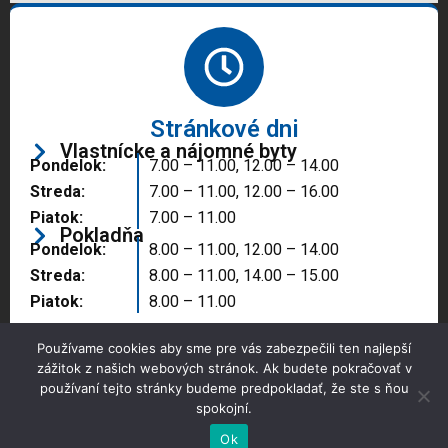
Stránkové dni
Vlastnícke a nájomné byty
Pondelok:
7.00 – 11.00, 12.00 – 14.00
Streda:
7.00 – 11.00, 12.00 – 16.00
Piatok:
7.00 – 11.00
Pokladňa
Pondelok:
8.00 – 11.00, 12.00 – 14.00
Streda:
8.00 – 11.00, 14.00 – 15.00
Piatok:
8.00 – 11.00
Používame cookies aby sme pre vás zabezpečili ten najlepší
zážitok z našich webových stránok. Ak budete pokračovať v
používaní tejto stránky budeme predpokladať, že ste s ňou
spokojní.
Copyright © 2025 Správa majetku mesta, n.o.,
Partizánske
Ok