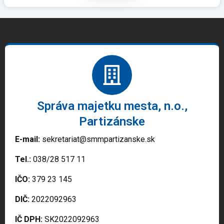
Správa majetku mesta, n.o.,
Partizánske
E-mail:
sekretariat@smmpartizanske.sk
Tel.:
038/28 517 11
IČO:
379 23 145
DIČ:
2022092963
IČ DPH:
SK2022092963