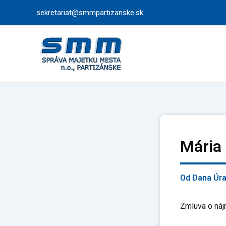
Preskočiť
sekretariat@smmpartizanske.sk
na
obsah
Mária
Od
Dana Úr
Zmluva o náj