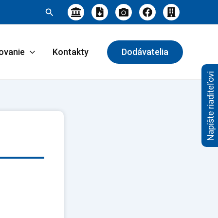
Hľadať
ovanie
Kontakty
Dodávatelia
Napíšte riaditeľovi