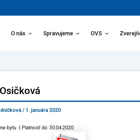
O nás
Spravujeme
OVS
Zverejň
 Osičková
adníčková
/
1. januára 2020
me bytu | Platnosť do: 30.04.2020