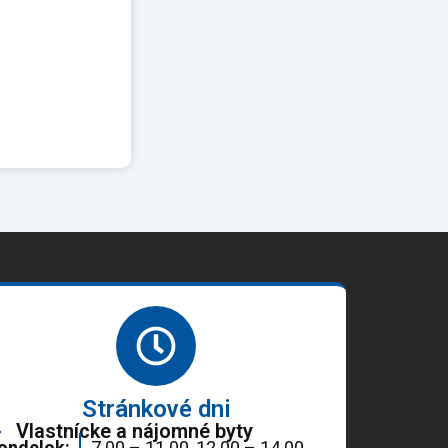
Stránkové dni
Vlastnícke a nájomné byty
ondelok:
7.00 – 11.00, 12.00 – 14.00