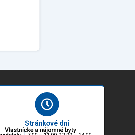
Stránkové dni
Vlastnícke a nájomné byty
ondelok:
7.00 – 11.00, 12.00 – 14.00