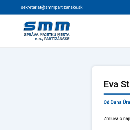
Preskočiť
sekretariat@smmpartizanske.sk
na
obsah
Eva S
Od
Dana Úr
Zmluva o náj