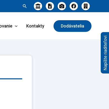
Hľadať
ovanie
Kontakty
Dodávatelia
Napíšte riaditeľovi