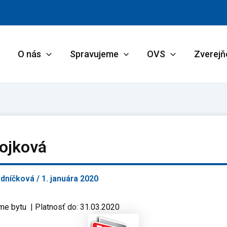
O nás
Spravujeme
OVS
Zverejň
tojková
adníčková
/
1. januára 2020
me bytu | Platnosť do: 31.03.2020