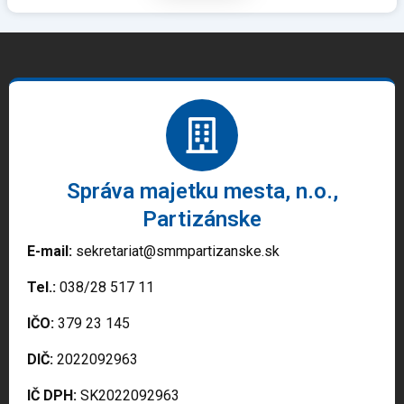
Správa majetku mesta, n.o.,
Partizánske
E-mail:
sekretariat@smmpartizanske.sk
Tel.:
038/28 517 11
IČO:
379 23 145
DIČ:
2022092963
IČ DPH:
SK2022092963