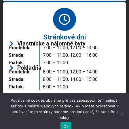
Stránkové dni
Vlastnícke a nájomné byty
Pondelok:
7.00 – 11.00, 12.00 – 14.00
Streda:
7.00 – 11.00, 12.00 – 16.00
Piatok:
7.00 – 11.00
Pokladňa
Pondelok:
8.00 – 11.00, 12.00 – 14.00
Streda:
8.00 – 11.00, 14.00 – 15.00
Piatok:
8.00 – 11.00
Používame cookies aby sme pre vás zabezpečili ten najlepší
zážitok z našich webových stránok. Ak budete pokračovať v
používaní tejto stránky budeme predpokladať, že ste s ňou
spokojní.
Copyright © 2025 Správa majetku mesta, n.o.,
Partizánske
Ok