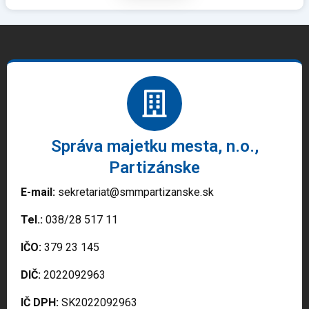
Správa majetku mesta, n.o.,
Partizánske
E-mail:
sekretariat@smmpartizanske.sk
Tel.:
038/28 517 11
IČO:
379 23 145
DIČ:
2022092963
IČ DPH:
SK2022092963