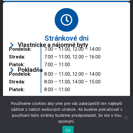
Stránkové dni
Vlastnícke a nájomné byty
Pondelok:
7.00 – 11.00, 12.00 – 14.00
Streda:
7.00 – 11.00, 12.00 – 16.00
Piatok:
7.00 – 11.00
Pokladňa
Pondelok:
8.00 – 11.00, 12.00 – 14.00
Streda:
8.00 – 11.00, 14.00 – 15.00
Piatok:
8.00 – 11.00
Používame cookies aby sme pre vás zabezpečili ten najlepší
zážitok z našich webových stránok. Ak budete pokračovať v
používaní tejto stránky budeme predpokladať, že ste s ňou
spokojní.
Copyright © 2025 Správa majetku mesta, n.o.,
Partizánske
Ok