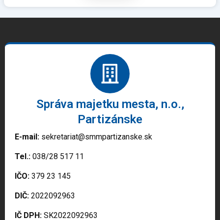
Správa majetku mesta, n.o.,
Partizánske
E-mail:
sekretariat@smmpartizanske.sk
Tel.:
038/28 517 11
IČO:
379 23 145
DIČ:
2022092963
IČ DPH:
SK2022092963