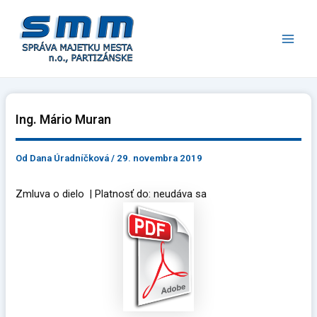
Preskočiť
Main
na
Men
obsah
Ing. Mário Muran
Od
Dana Úradníčková
/
29. novembra 2019
Zmluva o dielo | Platnosť do: neudáva sa