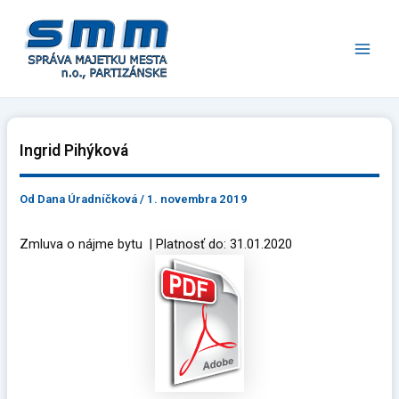
Preskočiť
Main
na
Men
obsah
Ingrid Pihýková
Od
Dana Úradníčková
/
1. novembra 2019
Zmluva o nájme bytu | Platnosť do: 31.01.2020