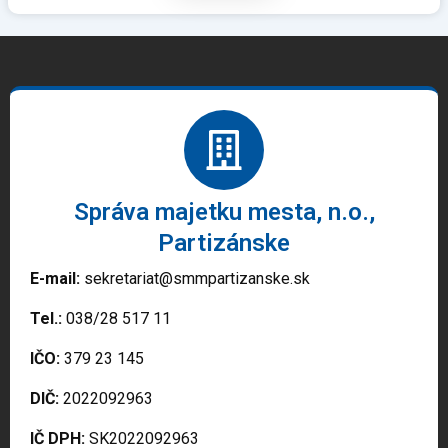
Správa majetku mesta, n.o.,
Partizánske
E-mail:
sekretariat@smmpartizanske.sk
Tel.:
038/28 517 11
IČO:
379 23 145
DIČ:
2022092963
IČ DPH:
SK2022092963