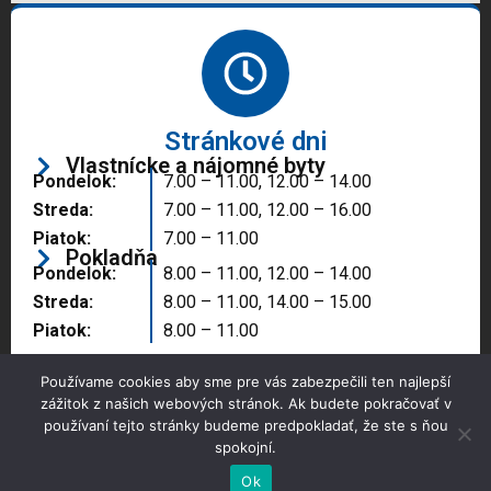
Stránkové dni
Vlastnícke a nájomné byty
Pondelok:
7.00 – 11.00, 12.00 – 14.00
Streda:
7.00 – 11.00, 12.00 – 16.00
Piatok:
7.00 – 11.00
Pokladňa
Pondelok:
8.00 – 11.00, 12.00 – 14.00
Streda:
8.00 – 11.00, 14.00 – 15.00
Piatok:
8.00 – 11.00
Používame cookies aby sme pre vás zabezpečili ten najlepší
zážitok z našich webových stránok. Ak budete pokračovať v
používaní tejto stránky budeme predpokladať, že ste s ňou
spokojní.
Copyright © 2025 Správa majetku mesta, n.o.,
Partizánske
Ok