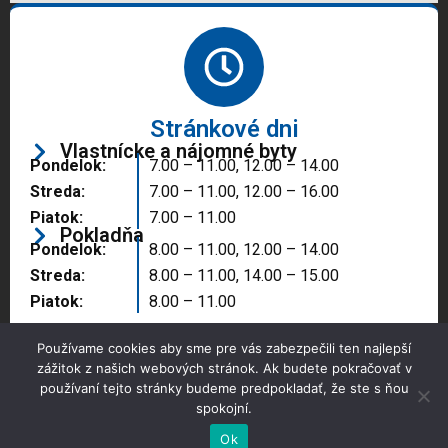
Stránkové dni
Vlastnícke a nájomné byty
Pondelok:
7.00 – 11.00, 12.00 – 14.00
Streda:
7.00 – 11.00, 12.00 – 16.00
Piatok:
7.00 – 11.00
Pokladňa
Pondelok:
8.00 – 11.00, 12.00 – 14.00
Streda:
8.00 – 11.00, 14.00 – 15.00
Piatok:
8.00 – 11.00
Používame cookies aby sme pre vás zabezpečili ten najlepší
zážitok z našich webových stránok. Ak budete pokračovať v
používaní tejto stránky budeme predpokladať, že ste s ňou
spokojní.
Copyright © 2025 Správa majetku mesta, n.o.,
Partizánske
Ok