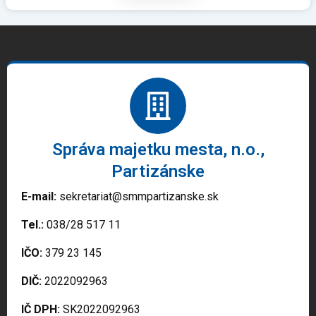
Správa majetku mesta, n.o.,
Partizánske
E-mail:
sekretariat@smmpartizanske.sk
Tel.:
038/28 517 11
IČO:
379 23 145
DIČ:
2022092963
IČ DPH:
SK2022092963