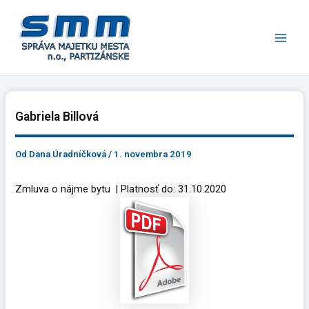
Preskočiť
Main
na
Men
obsah
Gabriela Billová
Od
Dana Úradníčková
/
1. novembra 2019
Zmluva o nájme bytu | Platnosť do: 31.10.2020