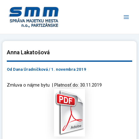
Preskočiť
Main
na
Men
obsah
Anna Lakatošová
Od
Dana Úradníčková
/
1. novembra 2019
Zmluva o nájme bytu | Platnosť do: 30.11.2019