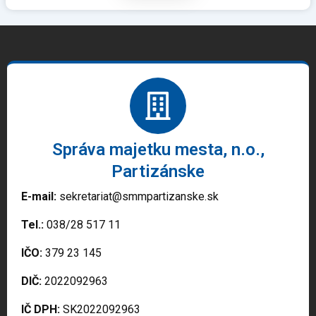
Správa majetku mesta, n.o.,
Partizánske
E-mail:
sekretariat@smmpartizanske.sk
Tel.:
038/28 517 11
IČO:
379 23 145
DIČ:
2022092963
IČ DPH:
SK2022092963