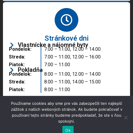
Stránkové dni
Vlastnícke a nájomné byty
Pondelok:
7.00 – 11.00, 12.00 – 14.00
Streda:
7.00 – 11.00, 12.00 – 16.00
Piatok:
7.00 – 11.00
Pokladňa
Pondelok:
8.00 – 11.00, 12.00 – 14.00
Streda:
8.00 – 11.00, 14.00 – 15.00
Piatok:
8.00 – 11.00
Používame cookies aby sme pre vás zabezpečili ten najlepší
zážitok z našich webových stránok. Ak budete pokračovať v
používaní tejto stránky budeme predpokladať, že ste s ňou
spokojní.
Copyright © 2025 Správa majetku mesta, n.o.,
Partizánske
Ok