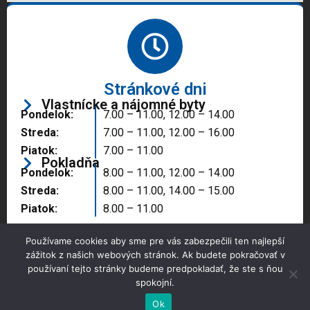
Stránkové dni
Vlastnícke a nájomné byty
Pondelok:
7.00 – 11.00, 12.00 – 14.00
Streda:
7.00 – 11.00, 12.00 – 16.00
Piatok:
7.00 – 11.00
Pokladňa
Pondelok:
8.00 – 11.00, 12.00 – 14.00
Streda:
8.00 – 11.00, 14.00 – 15.00
Piatok:
8.00 – 11.00
Používame cookies aby sme pre vás zabezpečili ten najlepší
zážitok z našich webových stránok. Ak budete pokračovať v
používaní tejto stránky budeme predpokladať, že ste s ňou
spokojní.
Copyright © 2025 Správa majetku mesta, n.o.,
Partizánske
Ok