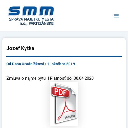
Preskočiť
Main
na
Men
obsah
Jozef Kytka
Od
Dana Úradníčková
/
1. októbra 2019
Zmluva o nájme bytu | Platnosť do: 30.04.2020