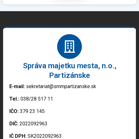
Správa majetku mesta, n.o.,
Partizánske
E-mail:
sekretariat@smmpartizanske.sk
Tel.:
038/28 517 11
IČO:
379 23 145
DIČ:
2022092963
IČ DPH:
SK2022092963