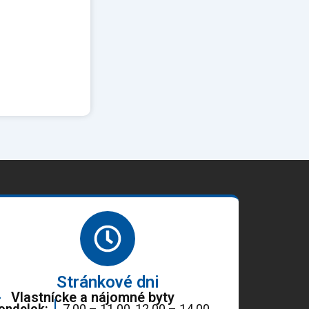
Stránkové dni
Vlastnícke a nájomné byty
ondelok:
7.00 – 11.00, 12.00 – 14.00