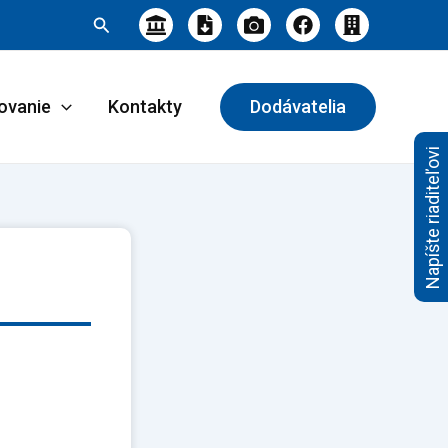
Hľadať
ovanie
Kontakty
Dodávatelia
Napíšte riaditeľovi