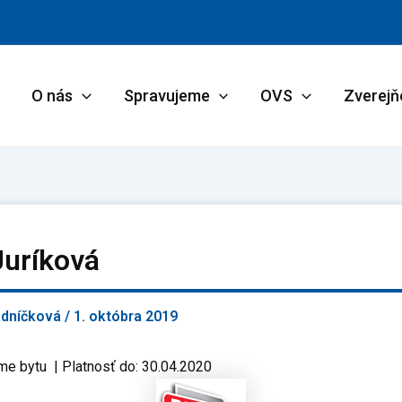
O nás
Spravujeme
OVS
Zverejň
Juríková
adníčková
/
1. októbra 2019
me bytu | Platnosť do: 30.04.2020