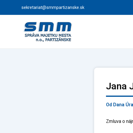
Preskočiť
sekretariat@smmpartizanske.sk
na
obsah
Jana 
Od
Dana Úr
Zmluva o náj