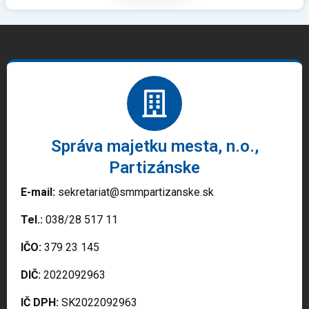
Správa majetku mesta, n.o.,
Partizánske
E-mail:
sekretariat@smmpartizanske.sk
Tel.:
038/28 517 11
IČO:
379 23 145
DIČ:
2022092963
IČ DPH:
SK2022092963