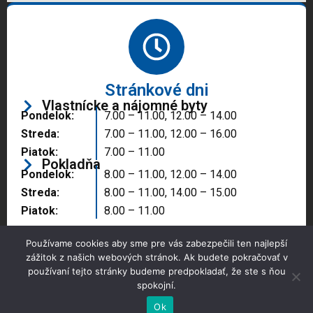
Stránkové dni
Vlastnícke a nájomné byty
Pondelok:
7.00 – 11.00, 12.00 – 14.00
Streda:
7.00 – 11.00, 12.00 – 16.00
Piatok:
7.00 – 11.00
Pokladňa
Pondelok:
8.00 – 11.00, 12.00 – 14.00
Streda:
8.00 – 11.00, 14.00 – 15.00
Piatok:
8.00 – 11.00
Používame cookies aby sme pre vás zabezpečili ten najlepší
zážitok z našich webových stránok. Ak budete pokračovať v
používaní tejto stránky budeme predpokladať, že ste s ňou
spokojní.
Copyright © 2025 Správa majetku mesta, n.o.,
Partizánske
Ok