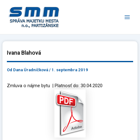
Preskočiť
Main
na
Men
obsah
Ivana Blahová
Od
Dana Úradníčková
/
1. septembra 2019
Zmluva o nájme bytu | Platnosť do: 30.04.2020