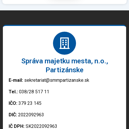
Správa majetku mesta, n.o.,
Partizánske
E-mail:
sekretariat@smmpartizanske.sk
Tel.:
038/28 517 11
IČO:
379 23 145
DIČ:
2022092963
IČ DPH:
SK2022092963