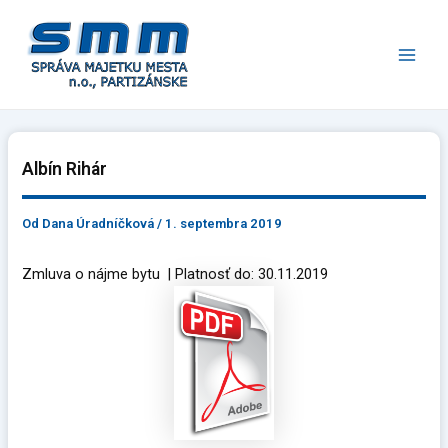
Preskočiť
Main
na
Men
obsah
Albín Rihár
Od
Dana Úradníčková
/
1. septembra 2019
Zmluva o nájme bytu | Platnosť do: 30.11.2019