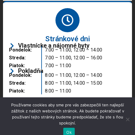
Stránkové dni
Vlastnícke a nájomné byty
Pondelok:
7.00 – 11.00, 12.00 – 14.00
Streda:
7.00 – 11.00, 12.00 – 16.00
Piatok:
7.00 – 11.00
Pokladňa
Pondelok:
8.00 – 11.00, 12.00 – 14.00
Streda:
8.00 – 11.00, 14.00 – 15.00
Piatok:
8.00 – 11.00
Používame cookies aby sme pre vás zabezpečili ten najlepší
zážitok z našich webových stránok. Ak budete pokračovať v
používaní tejto stránky budeme predpokladať, že ste s ňou
spokojní.
Copyright © 2025 Správa majetku mesta, n.o.,
Partizánske
Ok