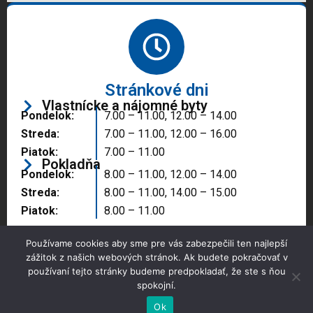
Stránkové dni
Vlastnícke a nájomné byty
Pondelok:
7.00 – 11.00, 12.00 – 14.00
Streda:
7.00 – 11.00, 12.00 – 16.00
Piatok:
7.00 – 11.00
Pokladňa
Pondelok:
8.00 – 11.00, 12.00 – 14.00
Streda:
8.00 – 11.00, 14.00 – 15.00
Piatok:
8.00 – 11.00
Používame cookies aby sme pre vás zabezpečili ten najlepší
zážitok z našich webových stránok. Ak budete pokračovať v
používaní tejto stránky budeme predpokladať, že ste s ňou
spokojní.
Copyright © 2025 Správa majetku mesta, n.o.,
Partizánske
Ok