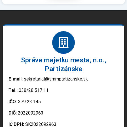
Správa majetku mesta, n.o.,
Partizánske
E-mail:
sekretariat@smmpartizanske.sk
Tel.:
038/28 517 11
IČO:
379 23 145
DIČ:
2022092963
IČ DPH:
SK2022092963