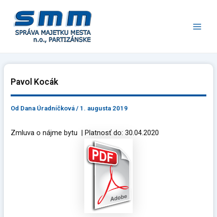
Preskočiť
Main
na
Men
obsah
Pavol Kocák
Od
Dana Úradníčková
/
1. augusta 2019
Zmluva o nájme bytu | Platnosť do: 30.04.2020