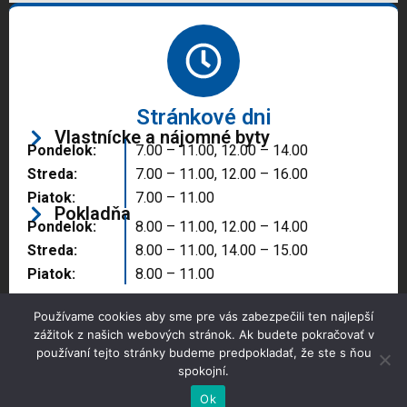
Stránkové dni
Vlastnícke a nájomné byty
Pondelok:
7.00 – 11.00, 12.00 – 14.00
Streda:
7.00 – 11.00, 12.00 – 16.00
Piatok:
7.00 – 11.00
Pokladňa
Pondelok:
8.00 – 11.00, 12.00 – 14.00
Streda:
8.00 – 11.00, 14.00 – 15.00
Piatok:
8.00 – 11.00
Používame cookies aby sme pre vás zabezpečili ten najlepší
zážitok z našich webových stránok. Ak budete pokračovať v
používaní tejto stránky budeme predpokladať, že ste s ňou
spokojní.
Copyright © 2025 Správa majetku mesta, n.o.,
Partizánske
Ok