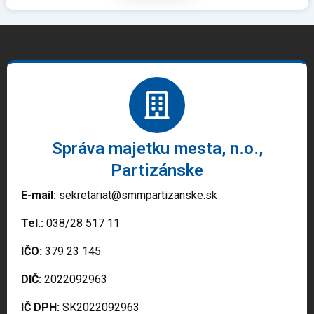
Správa majetku mesta, n.o.,
Partizánske
E-mail:
sekretariat@smmpartizanske.sk
Tel.:
038/28 517 11
IČO:
379 23 145
DIČ:
2022092963
IČ DPH:
SK2022092963