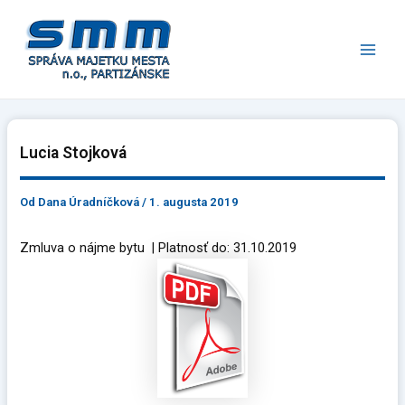
Preskočiť
Main
na
Men
obsah
Lucia Stojková
Od
Dana Úradníčková
/
1. augusta 2019
Zmluva o nájme bytu | Platnosť do: 31.10.2019