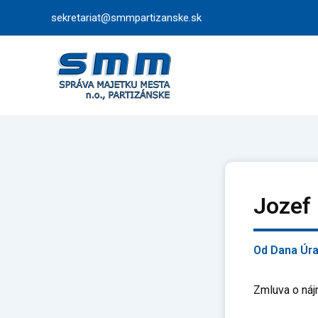
Preskočiť
sekretariat@smmpartizanske.sk
na
obsah
Jozef
Od
Dana Úr
Zmluva o náj