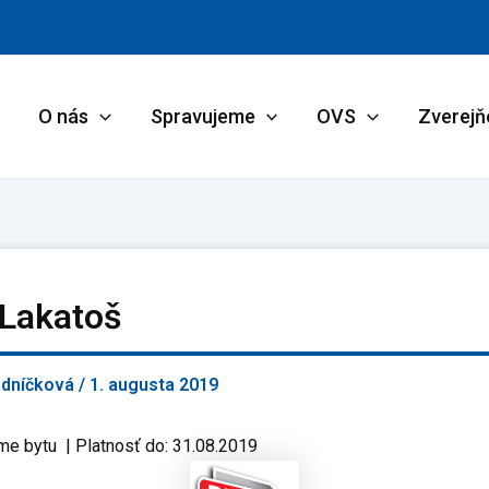
O nás
Spravujeme
OVS
Zverejň
 Lakatoš
adníčková
/
1. augusta 2019
me bytu | Platnosť do: 31.08.2019