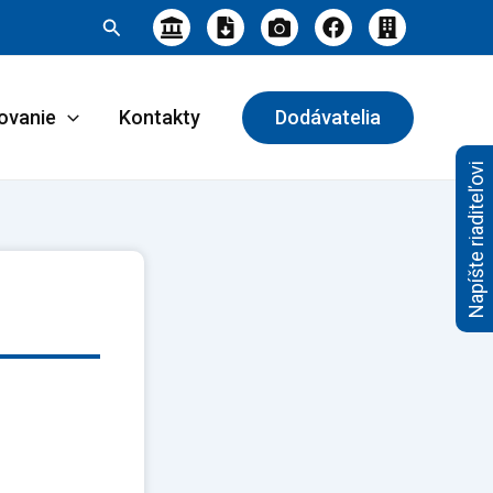
Hľadať
ovanie
Kontakty
Dodávatelia
Napíšte riaditeľovi