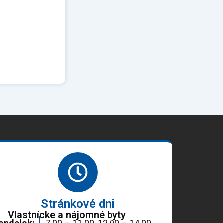
Stránkové dni
Vlastnícke a nájomné byty
ondelok:
7.00 – 11.00, 12.00 – 14.00