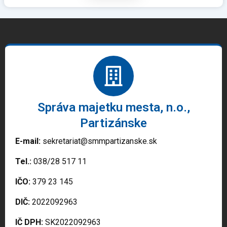
Správa majetku mesta, n.o.,
Partizánske
E-mail:
sekretariat@smmpartizanske.sk
Tel.:
038/28 517 11
IČO:
379 23 145
DIČ:
2022092963
IČ DPH:
SK2022092963