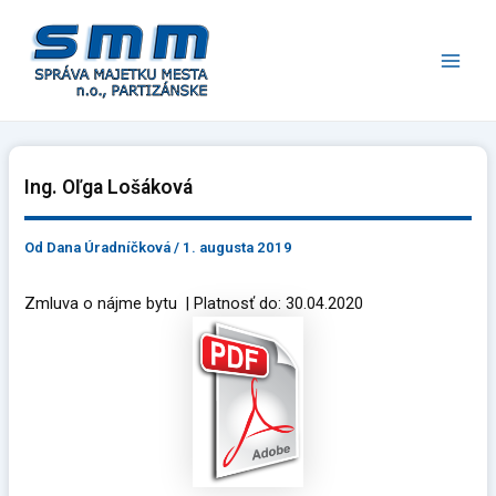
Preskočiť
Main
na
Men
obsah
Ing. Oľga Lošáková
Od
Dana Úradníčková
/
1. augusta 2019
Zmluva o nájme bytu | Platnosť do: 30.04.2020