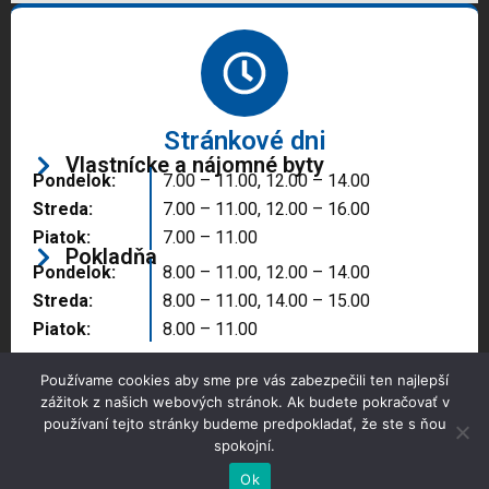
Stránkové dni
Vlastnícke a nájomné byty
Pondelok:
7.00 – 11.00, 12.00 – 14.00
Streda:
7.00 – 11.00, 12.00 – 16.00
Piatok:
7.00 – 11.00
Pokladňa
Pondelok:
8.00 – 11.00, 12.00 – 14.00
Streda:
8.00 – 11.00, 14.00 – 15.00
Piatok:
8.00 – 11.00
Používame cookies aby sme pre vás zabezpečili ten najlepší
zážitok z našich webových stránok. Ak budete pokračovať v
používaní tejto stránky budeme predpokladať, že ste s ňou
spokojní.
Copyright © 2025 Správa majetku mesta, n.o.,
Partizánske
Ok