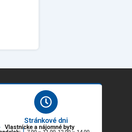
Stránkové dni
Vlastnícke a nájomné byty
ondelok:
7.00 – 11.00, 12.00 – 14.00