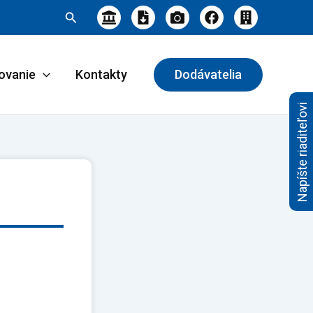
Hľadať
ovanie
Kontakty
Dodávatelia
Napíšte riaditeľovi