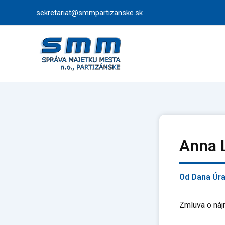
Preskočiť
sekretariat@smmpartizanske.sk
na
obsah
Anna 
Od
Dana Úr
Zmluva o náj