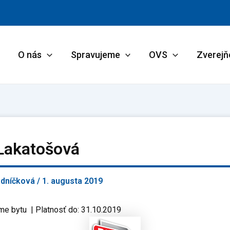
O nás
Spravujeme
OVS
Zverejň
Lakatošová
adníčková
/
1. augusta 2019
me bytu | Platnosť do: 31.10.2019