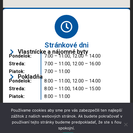
Stránkové dni
Vlastnícke a nájomné byty
Pondelok:
7.00 – 11.00, 12.00 – 14.00
Streda:
7.00 – 11.00, 12.00 – 16.00
Piatok:
7.00 – 11.00
Pokladňa
Pondelok:
8.00 – 11.00, 12.00 – 14.00
Streda:
8.00 – 11.00, 14.00 – 15.00
Piatok:
8.00 – 11.00
Používame cookies aby sme pre vás zabezpečili ten najlepší
zážitok z našich webových stránok. Ak budete pokračovať v
používaní tejto stránky budeme predpokladať, že ste s ňou
spokojní.
Copyright © 2025 Správa majetku mesta, n.o.,