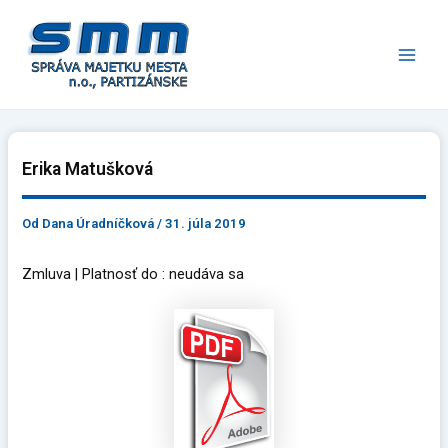
Preskočiť
Main
na
Men
obsah
Erika Matušková
Od
Dana Úradníčková
/
31. júla 2019
Zmluva | Platnosť do : neudáva sa