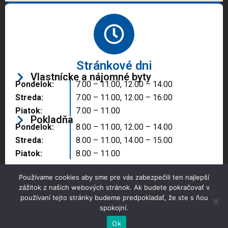
Stránkové dni
Vlastnícke a nájomné byty
Pondelok:
7.00 – 11.00, 12.00 – 14.00
Streda:
7.00 – 11.00, 12.00 – 16.00
Piatok:
7.00 – 11.00
Pokladňa
Pondelok:
8.00 – 11.00, 12.00 – 14.00
Streda:
8.00 – 11.00, 14.00 – 15.00
Piatok:
8.00 – 11.00
Používame cookies aby sme pre vás zabezpečili ten najlepší
zážitok z našich webových stránok. Ak budete pokračovať v
používaní tejto stránky budeme predpokladať, že ste s ňou
spokojní.
Copyright © 2025 Správa majetku mesta, n.o.,
Partizánske
Ok