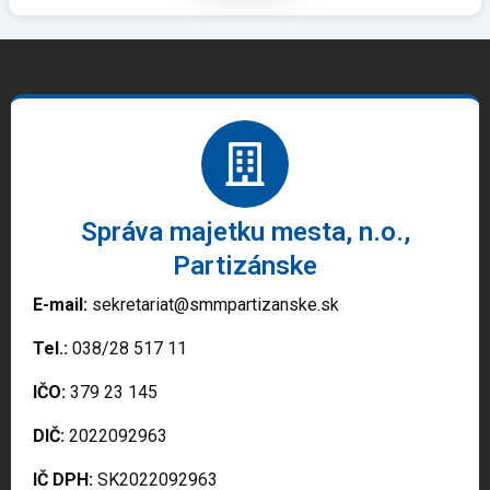
Správa majetku mesta, n.o.,
Partizánske
E-mail:
sekretariat@smmpartizanske.sk
Tel.:
038/28 517 11
IČO:
379 23 145
DIČ:
2022092963
IČ DPH:
SK2022092963