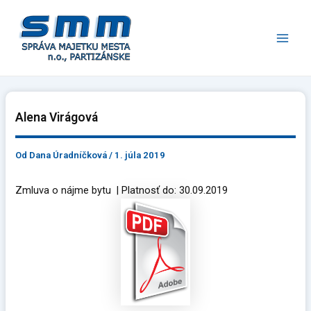
Preskočiť
Main
na
Men
obsah
Alena Virágová
Od
Dana Úradníčková
/
1. júla 2019
Zmluva o nájme bytu | Platnosť do: 30.09.2019