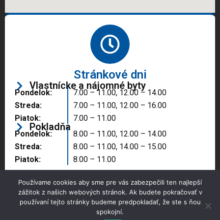
Stránkové dni
Vlastnícke a nájomné byty
Pondelok:
7.00 – 11.00, 12.00 – 14.00
Streda:
7.00 – 11.00, 12.00 – 16.00
Piatok:
7.00 – 11.00
Pokladňa
Pondelok:
8.00 – 11.00, 12.00 – 14.00
Streda:
8.00 – 11.00, 14.00 – 15.00
Piatok:
8.00 – 11.00
Používame cookies aby sme pre vás zabezpečili ten najlepší
zážitok z našich webových stránok. Ak budete pokračovať v
používaní tejto stránky budeme predpokladať, že ste s ňou
spokojní.
Copyright © 2025 Správa majetku mesta, n.o.,