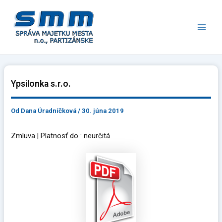
Preskočiť
Main
na
Men
obsah
Ypsilonka s.r.o.
Od
Dana Úradníčková
/
30. júna 2019
Zmluva | Platnosť do : neurčitá