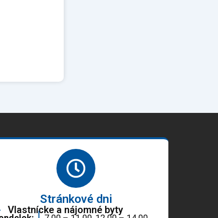
Stránkové dni
Vlastnícke a nájomné byty
ondelok:
7.00 – 11.00, 12.00 – 14.00