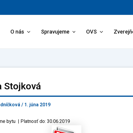
O nás
Spravujeme
OVS
Zverejň
a Stojková
adníčková
/
1. júna 2019
me bytu | Platnosť do: 30.06.2019