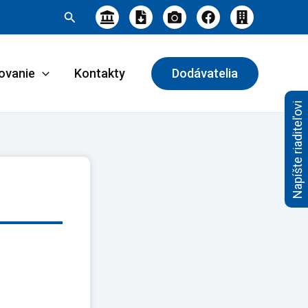
Hľadať
ovanie
Kontakty
Dodávatelia
Napíšte riaditeľovi