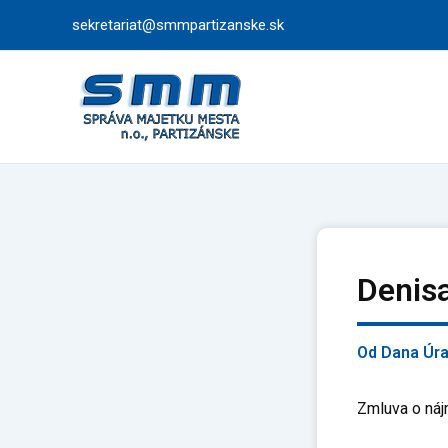
Preskočiť
sekretariat@smmpartizanske.sk
na
obsah
Denis
Od
Dana Úr
Zmluva o náj