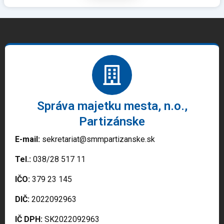
Správa majetku mesta, n.o.,
Partizánske
E-mail:
sekretariat@smmpartizanske.sk
Tel.:
038/28 517 11
IČO:
379 23 145
DIČ:
2022092963
IČ DPH:
SK2022092963