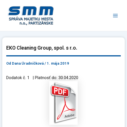
Preskočiť
Main
na
Men
obsah
EKO Cleaning Group, spol. s r.o.
Od
Dana Úradníčková
/
1. mája 2019
Dodatok č. 1 | Platnosť do: 30.04.2020