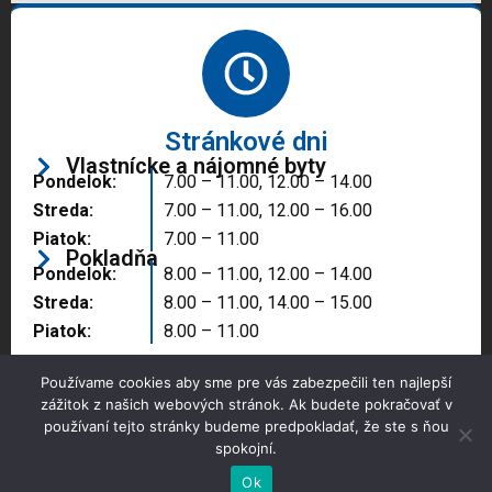
Stránkové dni
Vlastnícke a nájomné byty
Pondelok:
7.00 – 11.00, 12.00 – 14.00
Streda:
7.00 – 11.00, 12.00 – 16.00
Piatok:
7.00 – 11.00
Pokladňa
Pondelok:
8.00 – 11.00, 12.00 – 14.00
Streda:
8.00 – 11.00, 14.00 – 15.00
Piatok:
8.00 – 11.00
Používame cookies aby sme pre vás zabezpečili ten najlepší
zážitok z našich webových stránok. Ak budete pokračovať v
používaní tejto stránky budeme predpokladať, že ste s ňou
spokojní.
Copyright © 2025 Správa majetku mesta, n.o.,
Partizánske
Ok