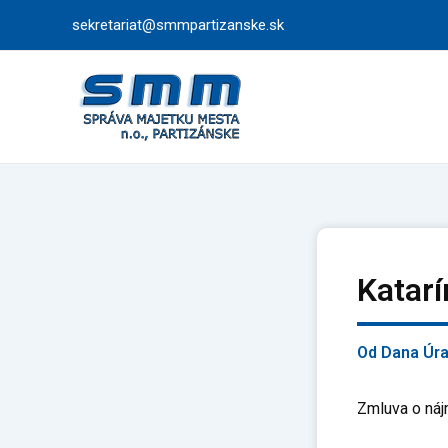
Preskočiť
sekretariat@smmpartizanske.sk
na
obsah
Katar
Od
Dana Úr
Zmluva o náj