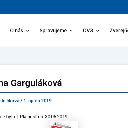
O nás
Spravujeme
OVS
Zverejň
ína Garguláková
adníčková
/
1. apríla 2019
me bytu | Platnosť do: 30.06.2019