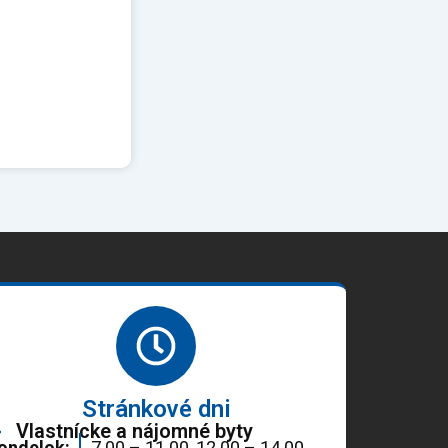
Stránkové dni
Vlastnícke a nájomné byty
ondelok:
7.00 – 11.00, 12.00 – 14.00