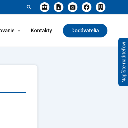
Hľadať
ovanie
Kontakty
Dodávatelia
Napíšte riaditeľovi