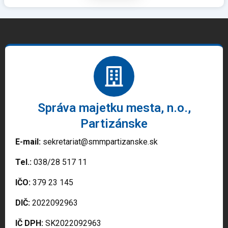
Správa majetku mesta, n.o.,
Partizánske
E-mail:
sekretariat@smmpartizanske.sk
Tel.:
038/28 517 11
IČO:
379 23 145
DIČ:
2022092963
IČ DPH:
SK2022092963