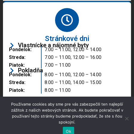
Stránkové dni
Vlastnícke a nájomné byty
Pondelok:
7.00 – 11.00, 12.00 – 14.00
Streda:
7.00 – 11.00, 12.00 – 16.00
Piatok:
7.00 – 11.00
Pokladňa
Pondelok:
8.00 – 11.00, 12.00 – 14.00
Streda:
8.00 – 11.00, 14.00 – 15.00
Piatok:
8.00 – 11.00
Používame cookies aby sme pre vás zabezpečili ten najlepší
zážitok z našich webových stránok. Ak budete pokračovať v
používaní tejto stránky budeme predpokladať, že ste s ňou
spokojní.
Copyright © 2025 Správa majetku mesta, n.o.,
Partizánske
Ok