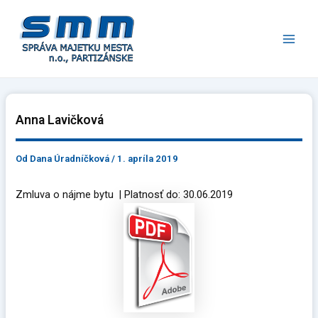
Preskočiť
Main
na
Men
obsah
Anna Lavičková
Od
Dana Úradníčková
/
1. apríla 2019
Zmluva o nájme bytu | Platnosť do: 30.06.2019