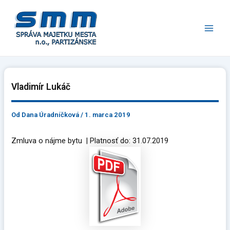
Preskočiť
Main
na
Men
obsah
Vladimír Lukáč
Od
Dana Úradníčková
/
1. marca 2019
Zmluva o nájme bytu | Platnosť do: 31.07.2019