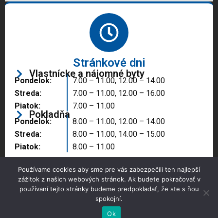
Stránkové dni
Vlastnícke a nájomné byty
Pondelok:
7.00 – 11.00, 12.00 – 14.00
Streda:
7.00 – 11.00, 12.00 – 16.00
Piatok:
7.00 – 11.00
Pokladňa
Pondelok:
8.00 – 11.00, 12.00 – 14.00
Streda:
8.00 – 11.00, 14.00 – 15.00
Piatok:
8.00 – 11.00
Používame cookies aby sme pre vás zabezpečili ten najlepší
zážitok z našich webových stránok. Ak budete pokračovať v
používaní tejto stránky budeme predpokladať, že ste s ňou
spokojní.
Copyright © 2025 Správa majetku mesta, n.o.,
Partizánske
Ok