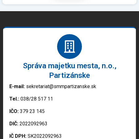
Správa majetku mesta, n.o.,
Partizánske
E-mail:
sekretariat@smmpartizanske.sk
Tel.:
038/28 517 11
IČO:
379 23 145
DIČ:
2022092963
IČ DPH:
SK2022092963