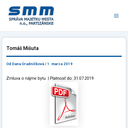
Preskočiť
Main
na
Men
obsah
Tomáš Mišuta
Od
Dana Úradníčková
/
1. marca 2019
Zmluva o nájme bytu | Platnosť do: 31.07.2019