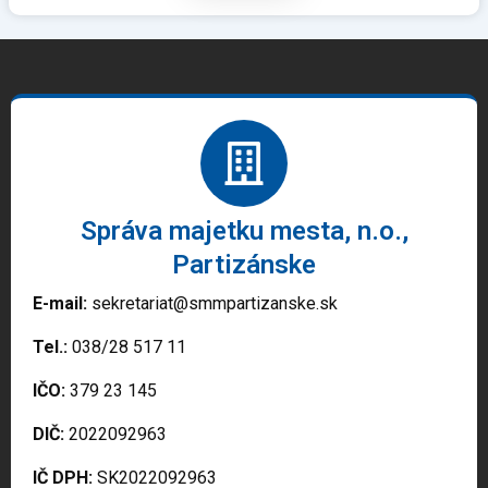
Správa majetku mesta, n.o.,
Partizánske
E-mail:
sekretariat@smmpartizanske.sk
Tel.:
038/28 517 11
IČO:
379 23 145
DIČ:
2022092963
IČ DPH:
SK2022092963