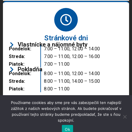
Stránkové dni
Vlastnícke a nájomné byty
Pondelok:
7.00 – 11.00, 12.00 – 14.00
Streda:
7.00 – 11.00, 12.00 – 16.00
Piatok:
7.00 – 11.00
Pokladňa
Pondelok:
8.00 – 11.00, 12.00 – 14.00
Streda:
8.00 – 11.00, 14.00 – 15.00
Piatok:
8.00 – 11.00
Používame cookies aby sme pre vás zabezpečili ten najlepší
zážitok z našich webových stránok. Ak budete pokračovať v
používaní tejto stránky budeme predpokladať, že ste s ňou
spokojní.
Copyright © 2025 Správa majetku mesta, n.o.,
Partizánske
Ok